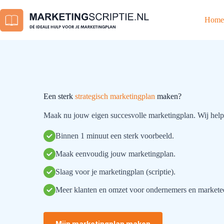
Ga
naar
Home
de
inhoud
Een sterk
strategisch marketingplan
maken?
Maak nu jouw eigen succesvolle marketingplan. Wij help
Binnen 1 minuut een sterk voorbeeld.
Maak eenvoudig jouw marketingplan.
Slaag voor je marketingplan (scriptie).
Meer klanten en omzet voor ondernemers en marketee
Mijn marketingplan maken