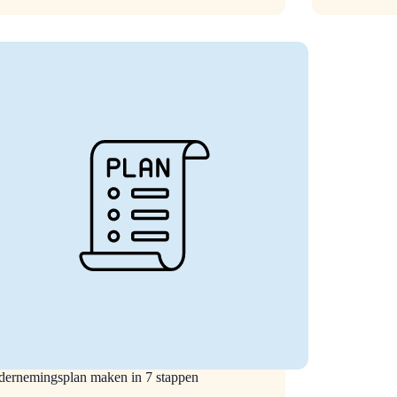
tdek
volg
dit
tis
stappenpla
ls
ernemingsplan maken in 7 stappen