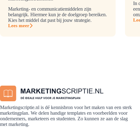
In 
Marketing- en communicatiemiddelen zijn
een
belangrijk. Hiermee kun je de doelgroep bereiken.
omz
Kies het middel dat past bij jouw strategie.
Le
On
Lees meer
ma
Marketing-
in
en
7
communicatiemiddelen?
sta
Ontdek
23
marketinginstrumenten
Marketingscriptie.nl is dé kennisbron voor het maken van een sterk
marketingplan. We delen handige templates en voorbeelden voor
ondernemers, marketeers en studenten. Zo kunnen ze aan de slag
met marketing.