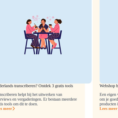
erlands transcriberen? Ontdek 3 gratis tools
Webshop be
nscriberen helpt bij het uitwerken van
Een eigen 
erviews en vergaderingen. Er bestaan meerdere
om je goed 
tis tools om dit te doen.
producten 
es meer
Lees meer
erlands
Webshop
nscriberen?
beginnen: