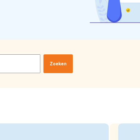
Zoeken
cht