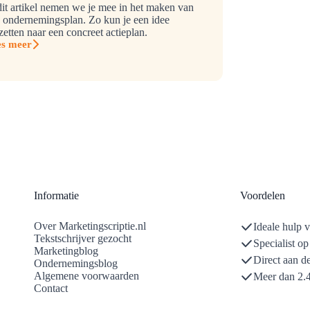
dit artikel nemen we je mee in het maken van
 ondernemingsplan. Zo kun je een idee
etten naar een concreet actieplan.
es meer
dernemingsplan
ken
ppen
Informatie
Voordelen
Over Marketingscriptie.nl
Ideale hulp 
Tekstschrijver gezocht
Specialist o
Marketingblog
Direct aan de
Ondernemingsblog
Algemene voorwaarden
Meer dan 2.4
Contact