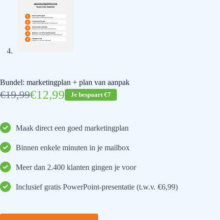
Bundel: marketingplan + plan van aanpak
€
12,99
€
19,99
Je bespaart €7
Oorspronkelijke
Huidige
prijs
prijs
was:
is:
€19,99.
€12,99.
Maak direct een goed marketingplan
Binnen enkele minuten in je mailbox
Meer dan 2.400 klanten gingen je voor
Inclusief gratis PowerPoint-presentatie (t.w.v. €6,99)