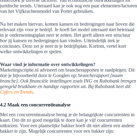
onderzoek je diverse factoren. Van economische ontwikkelingen tot
juridische trends. Uiteraard kan je ook nog een paar elementen/factoren
van het Vijfkrachtenmodel van Porter gebruiken.
Na het maken hiervan, komen kansen en bedreigingen naar boven die
relevant zijn voor je bedrijf. Je hoeft het model uiteraard niet helemaal
in je ondernemingsplan neer te zetten. Het geeft alleen een structuur
hoe jij kansen en bedreigingen kan vinden. Uiteindelijk trek je
conclusies. Deze zet je neer in je bedrijfsplan. Kortom, vertel kort
welke ontwikkelingen er spelen.
Waar vind je informatie over ontwikkelingen?
Marketingscriptie.nl adviseert om brancherapporten te raadplegen. Dit
doe je bijvoorbeeld door te Googlen op: b
rancherapport [naam
branche]. Ook financiële instellingen zoals ING en Rabobank brengen
geregeld bruikbare en handige rapporten uit. Bij Rabobank heet dit:
Cijfers en Trends
.
4.2 Maak een concurrentieanalyse
Met een concurrentieanalyse breng je de belangrijkste concurrenten in
kaart. Om dit zo goed mogelijk te doen kan je vijf concurrenten
uitkiezen. Voor een plaatselijke bakker hoeft dit niet alleen een andere
bakker te zijn. Mogelijk concurrenten voor een bakker zijn: