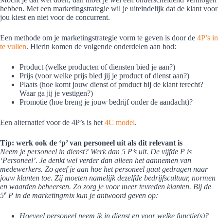
hebben. Met een marketingstrategie wil je uiteindelijk dat de klant voor
jou kiest en niet voor de concurrent.
Een methode om je marketingstrategie vorm te geven is door de
4P’s in
te vullen
. Hierin komen de volgende onderdelen aan bod:
Product (welke producten of diensten bied je aan?)
Prijs (voor welke prijs bied jij je product of dienst aan?)
Plaats (hoe komt jouw dienst of product bij de klant terecht?
Waar ga jij je vestigen?)
Promotie (hoe breng je jouw bedrijf onder de aandacht)?
Een alternatief voor de 4P’s is het
4C model
.
Tip: werk ook de ‘p’ van personeel uit als dit relevant is
Neem je personeel in dienst? Werk dan 5 P’s uit. De vijfde P is
‘Personeel’. Je denkt wel verder dan alleen het aannemen van
medewerkers. Zo geef je aan hoe het personeel gaat gedragen naar
jouw klanten toe. Zij moeten namelijk dezelfde bedrijfscultuur, normen
en waarden beheersen. Zo zorg je voor meer tevreden klanten. Bij de
e
5
P in de marketingmix kun je antwoord geven op:
Hoeveel personeel neem ik in dienst en voor welke functie(s)?