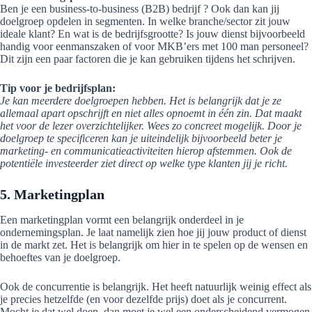
Ben je een business-to-business (B2B) bedrijf ? Ook dan kan jij
doelgroep opdelen in segmenten. In welke branche/sector zit jouw
ideale klant? En wat is de bedrijfsgrootte? Is jouw dienst bijvoorbeeld
handig voor eenmanszaken of voor MKB’ers met 100 man personeel?
Dit zijn een paar factoren die je kan gebruiken tijdens het schrijven.
Tip voor je bedrijfsplan:
Je kan meerdere doelgroepen hebben. Het is belangrijk dat je ze
allemaal apart opschrijft en niet alles opnoemt in één zin. Dat maakt
het voor de lezer overzichtelijker. Wees zo concreet mogelijk. Door je
doelgroep te specificeren kan je uiteindelijk bijvoorbeeld beter je
marketing- en communicatieactiviteiten hierop afstemmen. Ook de
potentiële investeerder ziet direct op welke type klanten jij je richt.
5. Marketingplan
Een marketingplan vormt een belangrijk onderdeel in je
ondernemingsplan. Je laat namelijk zien hoe jij jouw product of dienst
in de markt zet. Het is belangrijk om hier in te spelen op de wensen en
behoeftes van je doelgroep.
Ook de concurrentie is belangrijk. Het heeft natuurlijk weinig effect als
je precies hetzelfde (en voor dezelfde prijs) doet als je concurrent.
Mocht je dat wel doen, dan moet je wel een onderscheidend vermogen