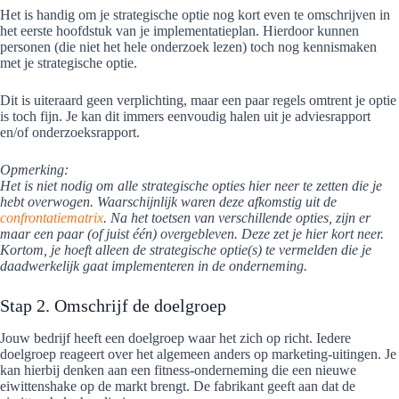
Het is handig om je strategische optie nog kort even te omschrijven in
het eerste hoofdstuk van je implementatieplan. Hierdoor kunnen
personen (die niet het hele onderzoek lezen) toch nog kennismaken
met je strategische optie.
Dit is uiteraard geen verplichting, maar een paar regels omtrent je optie
is toch fijn. Je kan dit immers eenvoudig halen uit je adviesrapport
en/of onderzoeksrapport.
Opmerking:
Het is niet nodig om alle strategische opties hier neer te zetten die je
hebt overwogen. Waarschijnlijk waren deze afkomstig uit de
confrontatiematrix
. Na het toetsen van verschillende opties, zijn er
maar een paar (of juist één) overgebleven. Deze zet je hier kort neer.
Kortom, je hoeft alleen de strategische optie(s) te vermelden die je
daadwerkelijk gaat implementeren in de onderneming.
Stap 2. Omschrijf de doelgroep
Jouw bedrijf heeft een doelgroep waar het zich op richt. Iedere
doelgroep reageert over het algemeen anders op marketing-uitingen. Je
kan hierbij denken aan een fitness-onderneming die een nieuwe
eiwittenshake op de markt brengt. De fabrikant geeft aan dat de