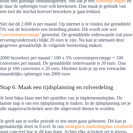
houd met gunstige omstandigheden. Stel dat je een
webshop begint
en
je daar de opbrengst voor wilt berekenen. Dan maak je gebruik van
een tool die inschat hoeveel bezoekers je gaat trekken.
Stel dat dit 2.000 is per maand. Op internet is te vinden dat gemiddeld
5% van de bezoekers een bestelling plaatst. Dit wordt ook wel
‘
conversiepercentage
’ genoemd. De gemiddelde orderwaarde (uit jouw
ervaring/onderzoek) blijkt 20 euro te zijn. Nu kan je uiteraard deze
gegevens gemakkelijk de volgende berekening maken:
2000 bezoekers per maand / 100 x 5% conversiepercentage = 100
conversies per maand. De gemiddelde orderwaarde is 20 euro. Dan
doe je 100 conversies x 20 euro. Hiermee kom je op een verwachte
maandelijks opbrengst van 2000 euro.
Stap 6. Maak een tijdsplanning en rolverdeling
Je bent bijna klaar met het opstellen van je implementatieplan. De
laatste stap is om een tijdsplanning te maken. In de tijdsplanning zet je
alle stappen/activiteiten neer die uitgevoerd dienen te worden.
Je geeft aan in welke periode er iets moet gaan gebeuren. Dit kan je
gemakkelijk doen in Excel. In ons
strategisch marketingplan voorbeeld
staat concreet hoe je dit kan doen. Achter elke activiteit zet je tevens