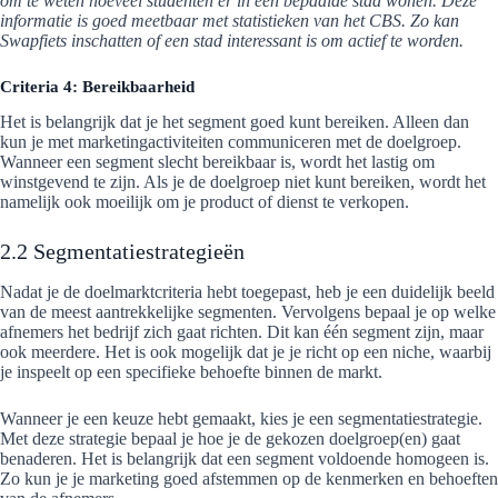
om te weten hoeveel studenten er in een bepaalde stad wonen. Deze
informatie is goed meetbaar met statistieken van het CBS. Zo kan
Swapfiets inschatten of een stad interessant is om actief te worden.
Criteria 4: Bereikbaarheid
Het is belangrijk dat je het segment goed kunt bereiken. Alleen dan
kun je met marketingactiviteiten communiceren met de doelgroep.
Wanneer een segment slecht bereikbaar is, wordt het lastig om
winstgevend te zijn. Als je de doelgroep niet kunt bereiken, wordt het
namelijk ook moeilijk om je product of dienst te verkopen.
2.2 Segmentatiestrategieën
Nadat je de doelmarktcriteria hebt toegepast, heb je een duidelijk beeld
van de meest aantrekkelijke segmenten. Vervolgens bepaal je op welke
afnemers het bedrijf zich gaat richten. Dit kan één segment zijn, maar
ook meerdere. Het is ook mogelijk dat je je richt op een niche, waarbij
je inspeelt op een specifieke behoefte binnen de markt.
Wanneer je een keuze hebt gemaakt, kies je een segmentatiestrategie.
Met deze strategie bepaal je hoe je de gekozen doelgroep(en) gaat
benaderen. Het is belangrijk dat een segment voldoende homogeen is.
Zo kun je je marketing goed afstemmen op de kenmerken en behoeften