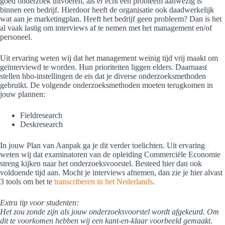
goed onderzoek uitvoeren, als er echt een probleem aanwezig is
binnen een bedrijf. Hierdoor heeft de organisatie ook daadwerkelijk
wat aan je marketingplan. Heeft het bedrijf geen probleem? Dan is het
al vaak lastig om interviews af te nemen met het management en/of
personeel.
Uit ervaring weten wij dat het management weinig tijd vrij maakt om
geïnterviewd te worden. Hun prioriteiten liggen elders. Daarnaast
stellen hbo-instellingen de eis dat je diverse onderzoeksmethoden
gebruikt. De volgende onderzoeksmethoden moeten terugkomen in
jouw plannen:
Fieldresearch
Deskresearch
In jouw Plan van Aanpak ga je dit verder toelichten. Uit ervaring
weten wij dat examinatoren van de opleiding Commerciële Economie
streng kijken naar het onderzoeksvoorstel. Besteed hier dan ook
voldoende tijd aan. Mocht je interviews afnemen, dan zie je hier alvast
3 tools om het te
transcriberen in het Nederlands
.
Extra tip voor studenten:
Het zou zonde zijn als jouw onderzoeksvoorstel wordt afgekeurd. Om
dit te voorkomen hebben wij een kant-en-klaar voorbeeld gemaakt.